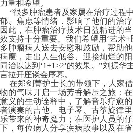
力量和希望。
“很多肿瘤患者及家属在治疗过程
郁、焦虑等情绪，影响了他们的治疗
因此，在肿瘤治疗技术日益精进的当
效支持十分重要。我们希望用‘艺术+
多肿瘤病人送去安慰和鼓励，帮助他
病魔，走出人生低谷、迎接灿烂的阳
同治以达到‘1+1>2’的效果。
”
刘振华
言拉开座谈会序幕。
在郑剑菁护士长的带领下，大家
物的气味开启一场芳香解压之旅；在
意义的生动诠释中，了解音乐疗愈的
者演奏的吉他、电子琴、古筝旋律里
乐带来的神奇魔力；在医护人员的仔
下，每位病人分享疾病故事以及在省