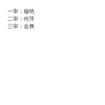
一审：穆艳
二审：何萍
三审：金爽