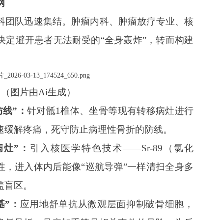
网
科团队迅速集结。肿瘤内科、肿瘤放疗专业、核
决定避开患者无法耐受的“全身轰炸”，转而构建
（图片由Ai生成）
防线”：
针对骶1椎体、坐骨等现有转移病灶进行
速缓解疼痛，死守防止病理性骨折的防线。
病灶”：
引入核医学特色技术——Sr-89（氯化
性，进入体内后能像“巡航导弹”一样清扫全身多
盖盲区。
基”
：
应用地舒单抗从微观层面抑制破骨细胞，