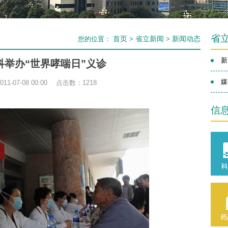
省
首页
省立新闻
新闻动态
您的位置：
>
>
新
科举办“世界哮喘日”义诊
媒
1-07-08 00:00 点击数：
1218
信