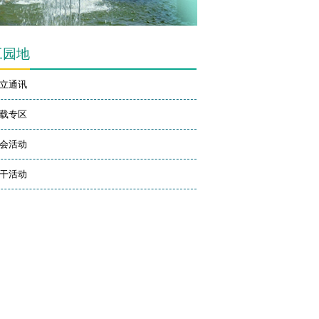
工园地
立通讯
载专区
会活动
干活动