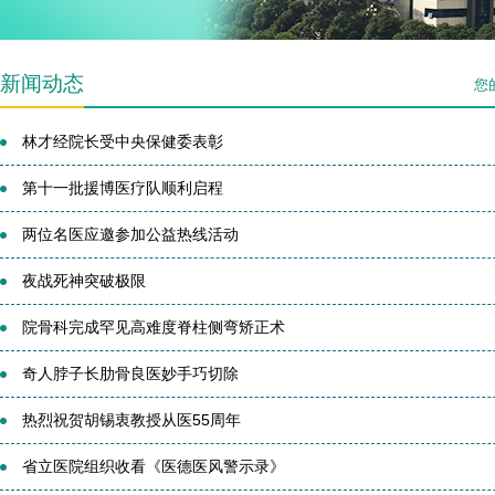
新闻动态
您
林才经院长受中央保健委表彰
第十一批援博医疗队顺利启程
两位名医应邀参加公益热线活动
夜战死神突破极限
院骨科完成罕见高难度脊柱侧弯矫正术
奇人脖子长肋骨良医妙手巧切除
热烈祝贺胡锡衷教授从医55周年
省立医院组织收看《医德医风警示录》