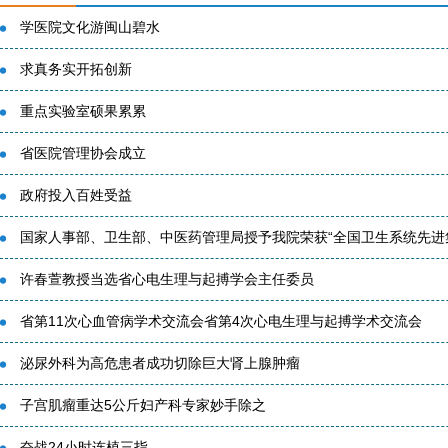
学医院文化游闽山碧水
求真务实开拓创新
重点实验室硕果累累
省医院管理协会成立
政府投入百姓受益
国家人事部、卫生部、中医药管理局授予我院荣获“全国卫生系统先进集体
许春萱教授当选省心电生理与起搏学会主任委员
省第11次心血管病学术交流会省第4次心电生理与起搏学术交流会
泌尿外科为高危患者成功切除巨大肾上腺肿瘤
子宫肌瘤重达5公斤妇产科专家妙手除之
奋战24小时连植三指