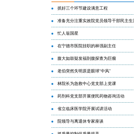
抓好三个环节建设满意工程
准备充分注重实效院党员领导干部民主生
忙人翁国星
在宁德市医院挂职的林强副主任
腹大如鼓疑发福剖腹探查为巨瘤
老伯突然失明原是眼球“中风”
林院长为急救中心党支部上党课
药剂科党支部开展便民药物咨询活动
省立临床医学院开展试讲活动
院领导与离退休专家座谈
抓质量控制促质量提高