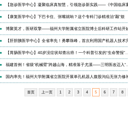
【急诊医学中心】凝聚临床真智慧，引领急诊新实践——《中国临床案例
【康复医学中心】下巴卡住、张嘴就响？这个专科门诊精准治“颞”烦
博聚英才，医研双擎——福州大学附属省立医院博士后科研工作站开始招
【肝胆胰医学中心】全省率先！勇攀珠峰，首次利用国产机器人技术完成
【胃肠医学中心】40岁没症状却查出癌！一个科普引发的“生命警报”
福建首例！省级“机械臂”跨越山海，精准落子尤溪——三明医改迈入“..
国内率先！福州大学附属省立医院开展单孔机器人腹股沟疝无张力修
首页
上一页
1
2
3
4
5
6
7
8