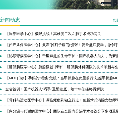
新闻动态
您
【胸部医学中心】极限挑战！高难度二次左肺手术成功闯关！
【妇产儿保医学中心】复发“掉茄子病”别慌张！复杂盆底脱垂，微创手.
【泌尿肾病医学中心】千里奔赴的生命守护：国产机器人助力，为新疆患
【肝胆胰医学中心】胰腺微创“拆弹”！肝胆胰外科团队的技术革新与生.
【MDT门诊】孕妈的“蝴蝶”危机：当甲状腺在负重前行|妊娠甲状腺M
全省首例！国产机器人“巧手”重塑盆底，她十年坠痛终得解脱
【骨科与运动医学中心】濒临瘫痪到独立行走！创新术式清除女教师脊髓
【内分泌与代谢病医学中心】团队在全国内分泌学术会议分享多项重要研