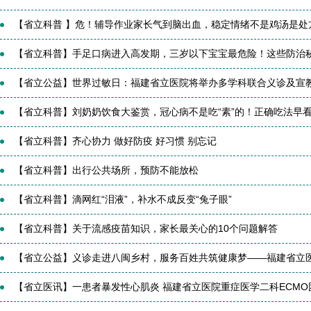
【省立科普 】危！辅导作业家长气到脑出血，稳定情绪不是鸡汤是处
【省立科普】手足口病进入高发期，三岁以下宝宝最危险！这些防治
【省立公益】世界过敏日：福建省立医院将举办多学科联合义诊及宣
【省立科普】刘奶奶饮食大鉴赏，冠心病不是吃“素”的！正确吃法早看早
【省立科普】齐心协力 做好防疫 好习惯 别忘记
【省立科普】出行公共场所，预防不能放松
【省立科普】滴网红“泪液”，补水不成反变“兔子眼”
【省立科普】关于流感疫苗知识，家长最关心的10个问题解答
【省立公益】义诊走进八闽乡村，服务百姓共筑健康梦——福建省立医院
【省立医讯】一患者暴发性心肌炎 福建省立医院重症医学二科ECMO团