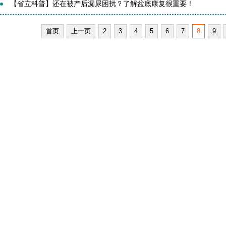
【省立科普】还在被产后漏尿困扰？了解盆底康复很重要！
首页
上一页
2
3
4
5
6
7
8
9