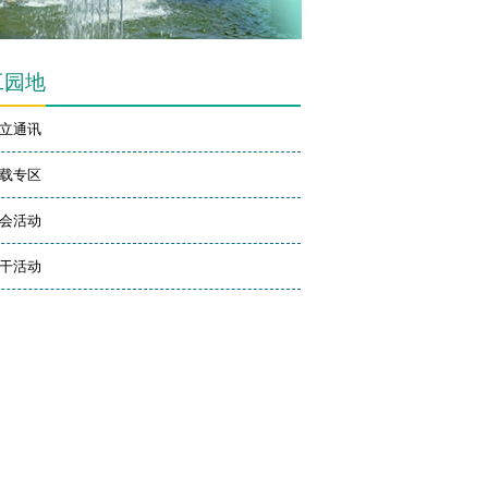
工园地
立通讯
载专区
会活动
干活动