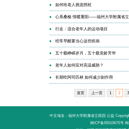
如何给老人挑选拐杖
心系桑榆 情暖重阳——福州大学附属省
行走：适合老年人的运动项目
经常早醒要当心这些疾病
五十载峥嵘岁月，五十载党龄芳华
老年人如何应对高温威胁？
长期吃阿司匹林 如何减少副作用
首页
上一页
1
2
中文域名：福州大学附属省立医院·公益 Copyright 20
闽ICP备05010675号
闽公