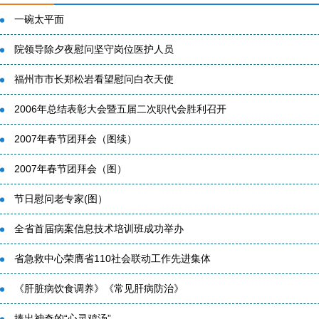
一碗太平面
院领导除夕夜慰问坚守岗位医护人员
福州市市长郑松岩看望慰问白衣天使
2006年总结表彰大会暨五届二次职代会胜利召开
2007年春节团拜会（图续）
2007年春节团拜会（图）
节日慰问老专家(图）
全省首届病案信息技术培训班成功举办
省急救中心荣膺省110社会联动工作先进集体
《肝脏病饮食调养》《常见肝病防治》
捧出神奇的“心灵鸡汤”